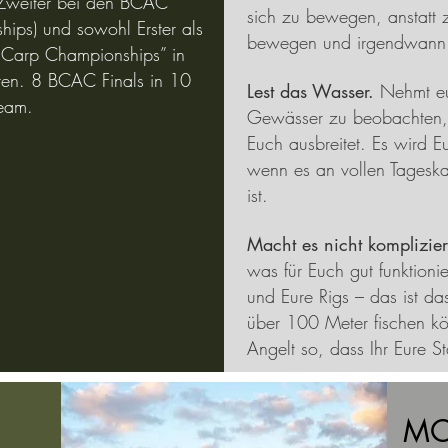
e Zweiter bei den BCAC
sich zu bewegen, anstatt z
hips) und sowohl Erster als
bewegen und irgendwann
 Carp Championships” in
ren. 8 BCAC Finals in 10
Lest das Wasser.
Nehmt eu
Team.
Gewässer zu beobachten, b
Euch ausbreitet. Es wird 
wenn es an vollen Tageska
ist.
Macht es nicht kompliziert
was für Euch gut funktionie
und Eure Rigs – das ist da
über 100 Meter fischen kön
Angelt so, dass Ihr Eure S
MO