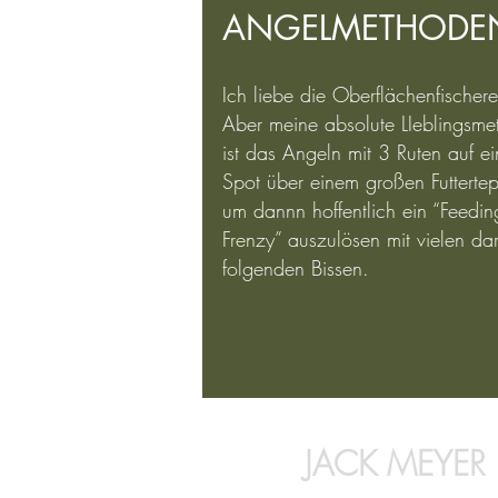
ANGELMETHODE
Ich liebe die Oberflächenfischere
Aber meine absolute LIeblingsme
ist das Angeln mit 3 Ruten auf e
Spot über einem großen Futterte
um dannn hoffentlich ein “Feedin
Frenzy” auszulösen mit vielen da
folgenden Bissen.
JACK MEYER