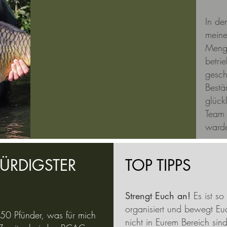
In de
meine
Menge
betri
gesch
Bestä
glück
Team
ward
ÜRDIGSTER
TOP TIPPS
Strengt Euch an!
Es ist so 
organisiert und bewegt Eu
 50 Pfünder, was für mich
nicht in Eurem Bereich sind