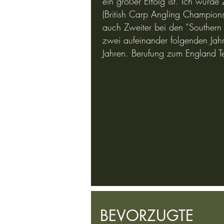
ein großer Erfolg ist. Ich wurd
(British Carp Angling Champions
auch Zweiter bei den “Southern
zwei aufeinander folgenden Jah
Jahren. Berufung zum England 
BEVORZUGTE