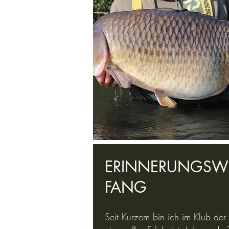
ERINNERUNGSW
FANG
Seit Kurzem bin ich im Klub der