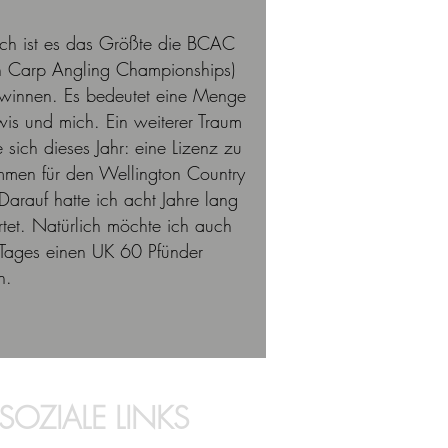
ich ist es das Größte die BCAC
ish Carp Angling Championships)
winnen. Es bedeutet eine Menge
ewis und mich. Ein weiterer Traum
te sich dieses Jahr: eine Lizenz zu
men für den Wellington Country
Darauf hatte ich acht Jahre lang
tet. Natürlich möchte ich auch
 Tages einen UK 60 Pfünder
n.
SOZIALE LINKS