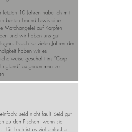
n letzten 10 Jahren habe ich mit
m besten Freund Lewis eine
 Matchangelei auf Karpfen
eben und wir haben uns gut
lagen. Nach so vielen Jahren der
ndigkeit haben wir es
licherweise geschafft ins “Carp
 England” aufgenommen zu
en.
einfach: seid nicht faul! Seid gut
ch zu den Fischen, wenn sie
. Für Euch ist es viel einfacher