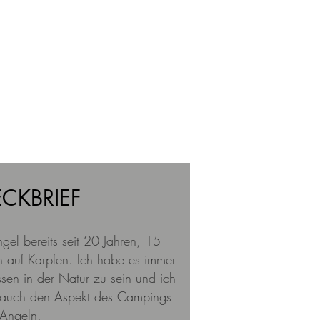
ECKBRIEF
ngel bereits seit 20 Jahren, 15
 auf Karpfen. Ich habe es immer
sen in der Natur zu sein und ich
 auch den Aspekt des Campings
Angeln.