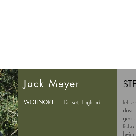
Jack Meyer
ST
WOHNORT
Dorset, England
Ich a
davon
genos
liebe
beim 