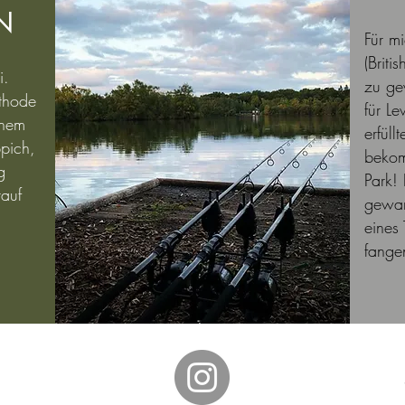
N
Für m
(Brit
i.
zu ge
thode
für L
inem
erfüll
ppich,
bekom
g
Park! 
rauf
gewar
eines
fange