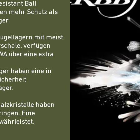
sistant Ball
ten mehr Schutz als
ger.
ugellagern mit meist
schale, verfügen
A über eine extra
ger haben eine in
icherheit
ager.
alzkristalle haben
ringen. Eine
währleistet.