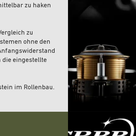
mittelbar zu haken
Vergleich zu
stemen ohne den
 Anfangswiderstand
 die eingestellte
stein im Rollenbau.