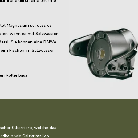
niumrolle durch eine enorme
itet Magnesium so, dass es
osten, wenn es mit Salzwasser
Metal. Sie können eine DAIWA
beim Fischen im Salzwasser
ten Rollenbaus
scher Ölbarriere, welche das
tikeln wie Salzkristallen