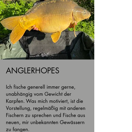
ANGLERHOPES
Ich fische generell immer gerne,
unabhängig vom Gewicht der
Karpfen. Was mich motiviert, ist die
Vorstellung, regelmäßig mit anderen
Fischern zu sprechen und Fische aus
neuen, mir unbekannten Gewässern
zu fangen.